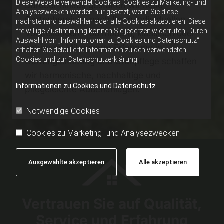
Diese Website verwendet Cookies. Cookies zu Marketing- und
Darüber hinaus gestalten wir neue
Analysezwecken werden nur gesetzt, wenn Sie diese
Gartenbereiche nach Ihren individuellen
nachstehend auswählen oder alle Cookies akzeptieren. Diese
freiwillige Zustimmung können Sie jederzeit widerrufen. Durch
Vorstellungen – ob modern, klassisch oder
Auswahl von „Informationen zu Cookies und Datenschutz“
naturnah. Mit unserer Erfahrung in
erhalten Sie detaillierte Information zu den verwendeten
Cookies und zur Datenschutzerklärung.
Gartengestaltung und Grünpflege schaffen
wir harmonische, nachhaltige und
Informationen zu Cookies und Datenschutz
pflegeleichte Außenanlagen.
Notwendige Cookies
Cookies zu Marketing- und Analysezwecken
Ausgewählte akzeptieren
Alle akzeptieren
Vertrauen Sie auf Qualität,
Service und Erfahrung