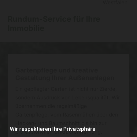
Westfalen.
Rundum-Service für Ihre
Immobilie
Gartenpflege und kreative
Gestaltung Ihrer Außenanlagen
Ein gepflegter Garten ist nicht nur Zierde,
sondern Ausdruck von Lebensqualität. Wir
übernehmen die regelmäßige
Gartenpflege, vom Rasenmähen über den
Hecken- und Baumschnitt bis hin zur
Wir respektieren Ihre Privatsphäre
professionellen Unkrautentfernung.